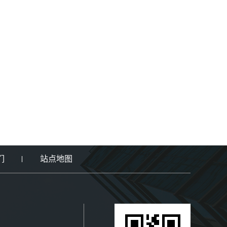
们
站点地图